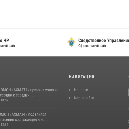
о ЧР
Следственное Управлени
ьный сайт
Официальный сайт
И
НАВИГАЦИЯ
 ОМОН «АХМАТ-1» приняли участие
Новости
 сердца к сердцу»...
Карта сайта
 10:57
ОМОН «АХМАТ-1» поделился
пасения сослуживцев в зо...
 12:32