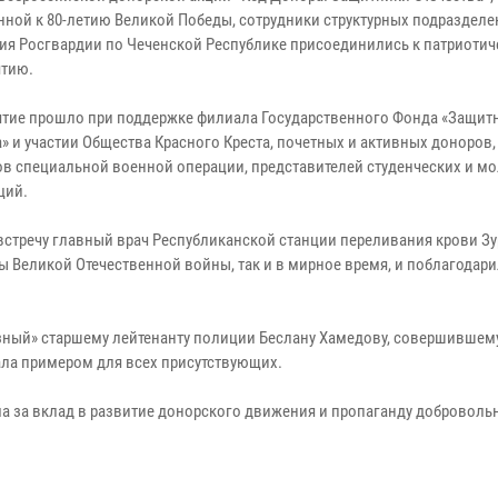
нной к 80-летию Великой Победы, сотрудники структурных подраздел
ия Росгвардии по Чеченской Республике присоединились к патриоти
тию.
тие прошло при поддержке филиала Государственного Фонда «Защит
» и участии Общества Красного Креста, почетных и активных доноров,
ов специальной военной операции, представителей студенческих и 
ций.
встречу главный врач Республиканской станции переливания крови Зур
ы Великой Отечественной войны, так и в мирное время, и поблагодари
ный» старшему лейтенанту полиции Беслану Хамедову, совершившему
ала примером для всех присутствующих.
а за вклад в развитие донорского движения и пропаганду доброволь