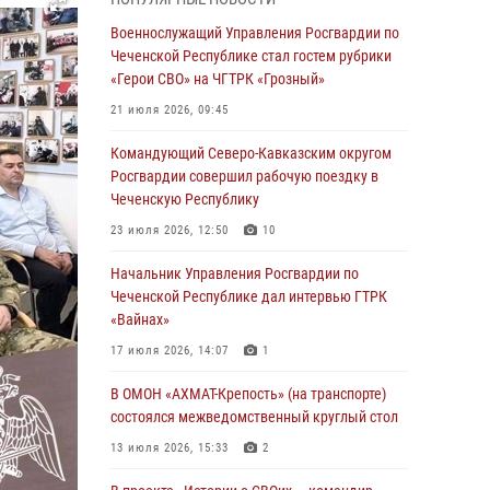
Чеченскую Республику
Военнослужащий Управления Росгвардии по
23 июля 2026, 12:50
10
Чеченской Республике стал гостем рубрики
«Герои СВО» на ЧГТРК «Грозный»
Военнослужащий Управления Росгвардии по
Чеченской Республике стал гостем рубрики
21 июля 2026, 09:45
«Герои СВО» на ЧГТРК «Грозный»
Командующий Северо-Кавказским округом
21 июля 2026, 09:45
Росгвардии совершил рабочую поездку в
Чеченскую Республику
В ДНР росгвардейцы уничтожили около 80
вражеских беспилотников самолётного типа
23 июля 2026, 12:50
10
19 июля 2026, 13:50
Начальник Управления Росгвардии по
Чеченской Республике дал интервью ГТРК
В Грозном Росгвардия обеспечила
«Вайнах»
безопасность конно-спортивных
соревнований
17 июля 2026, 14:07
1
18 июля 2026, 13:46
В ОМОН «АХМАТ-Крепость» (на транспорте)
состоялся межведомственный круглый стол
Начальник Управления Росгвардии по
Чеченской Республике дал интервью ГТРК
13 июля 2026, 15:33
2
«Вайнах»