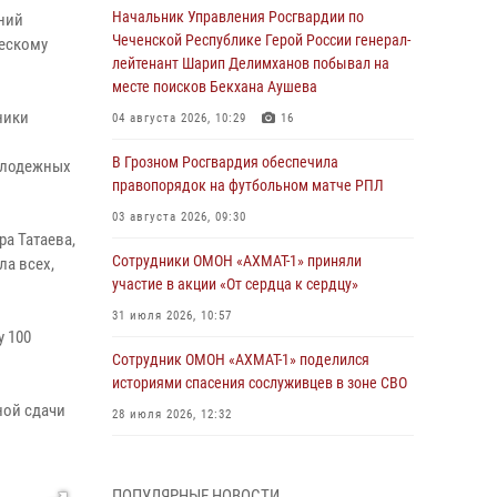
Начальник Управления Росгвардии по
ений
Чеченской Республике Герой России генерал-
ческому
лейтенант Шарип Делимханов побывал на
месте поисков Бекхана Аушева
ники
04 августа 2026, 10:29
16
В Грозном Росгвардия обеспечила
молодежных
правопорядок на футбольном матче РПЛ
03 августа 2026, 09:30
а Татаева,
Сотрудники ОМОН «АХМАТ-1» приняли
ла всех,
участие в акции «От сердца к сердцу»
31 июля 2026, 10:57
 100
Сотрудник ОМОН «АХМАТ-1» поделился
историями спасения сослуживцев в зоне СВО
ной сдачи
28 июля 2026, 12:32
Командующий Северо-Кавказским округом
Росгвардии совершил рабочую поездку в
ПОПУЛЯРНЫЕ НОВОСТИ