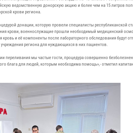
йскую ведомственную донорскую акцию и более чем на 15 литров по
орской крови региона.
оцедурой донации, которую провели специалисты республиканской с
ния крови, военнослужащие прошли необходимый медицинский осмо
я кровь и её компоненты после лабораторного обследования будут о
 учреждения региона для нуждающихся в них пациентов.
ции переливания мы частые гости, процедура совершенно безболезнен
ного блага для людей, которым необходима помощь»,- отметил капита