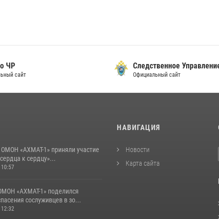
о ЧР
Следственное Управлени
ьный сайт
Официальный сайт
И
НАВИГАЦИЯ
 ОМОН «АХМАТ-1» приняли участие
Новости
 сердца к сердцу»...
Карта сайта
 10:57
ОМОН «АХМАТ-1» поделился
пасения сослуживцев в зо...
 12:32