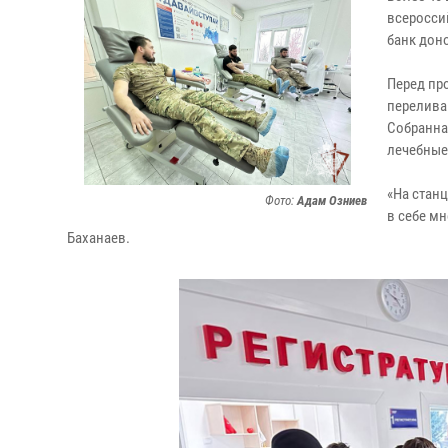
всеросси
банк дон
Перед пр
перелива
Собранна
лечебные
«На стан
Фото:
Адам Озниев
в себе м
Баханаев.