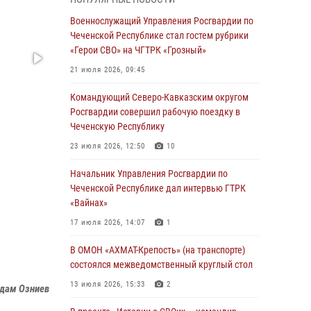
Чеченскую Республику
Военнослужащий Управления Росгвардии по
23 июля 2026, 12:50
10
Чеченской Республике стал гостем рубрики
«Герои СВО» на ЧГТРК «Грозный»
Военнослужащий Управления Росгвардии по
Чеченской Республике стал гостем рубрики
21 июля 2026, 09:45
«Герои СВО» на ЧГТРК «Грозный»
Командующий Северо-Кавказским округом
21 июля 2026, 09:45
Росгвардии совершил рабочую поездку в
Чеченскую Республику
В ДНР росгвардейцы уничтожили около 80
вражеских беспилотников самолётного типа
23 июля 2026, 12:50
10
19 июля 2026, 13:50
Начальник Управления Росгвардии по
Чеченской Республике дал интервью ГТРК
В Грозном Росгвардия обеспечила
«Вайнах»
безопасность конно-спортивных
соревнований
17 июля 2026, 14:07
1
18 июля 2026, 13:46
В ОМОН «АХМАТ-Крепость» (на транспорте)
состоялся межведомственный круглый стол
Начальник Управления Росгвардии по
Чеченской Республике дал интервью ГТРК
13 июля 2026, 15:33
2
дам Озниев
«Вайнах»