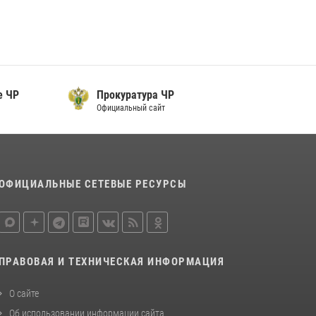
Начальник Управления Росгвардии по
Чеченской Республике Герой России генерал-
лейтенант Шарип Делимханов побывал на
месте поисков Бекхана Аушева
04 августа 2026, 10:29
16
е ЧР
Прокуратура ЧР
Сотрудник ОМОН «АХМАТ-1» поделился
Официальный сайт
историями спасения сослуживцев в зоне СВО
28 июля 2026, 12:32
ОФИЦИАЛЬНЫЕ СЕТЕВЫЕ РЕСУРСЫ
ПРАВОВАЯ И ТЕХНИЧЕСКАЯ ИНФОРМАЦИЯ
О сайте
Об использовании информации сайта