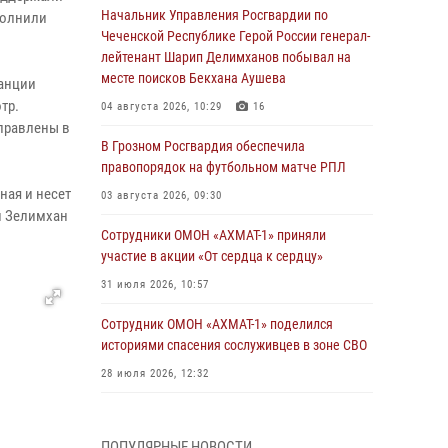
Начальник Управления Росгвардии по
полнили
Чеченской Республике Герой России генерал-
лейтенант Шарип Делимханов побывал на
месте поисков Бекхана Аушева
танции
тр.
04 августа 2026, 10:29
16
тправлены в
В Грозном Росгвардия обеспечила
правопорядок на футбольном матче РПЛ
ная и несет
03 августа 2026, 09:30
н Зелимхан
Сотрудники ОМОН «АХМАТ-1» приняли
участие в акции «От сердца к сердцу»
31 июля 2026, 10:57
Сотрудник ОМОН «АХМАТ-1» поделился
историями спасения сослуживцев в зоне СВО
28 июля 2026, 12:32
Командующий Северо-Кавказским округом
Росгвардии совершил рабочую поездку в
ПОПУЛЯРНЫЕ НОВОСТИ