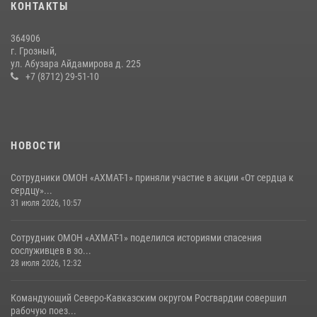
КОНТАКТЫ
поисков Бекхана Аушева
04 августа 2026, 10:29
16
364906
г. Грозный,
Сотрудник ОМОН «АХМАТ-1» поделился историями спасения
ул. Абузара Айдамирова д. 225
сослуживцев в зоне СВО
+7 (8712) 29-51-10
28 июля 2026, 12:32
НОВОСТИ
Сотрудники ОМОН «АХМАТ-1» приняли участие в акции «От сердца к
сердцу»...
31 июля 2026, 10:57
Сотрудник ОМОН «АХМАТ-1» поделился историями спасения
сослуживцев в зо...
28 июля 2026, 12:32
Командующий Северо-Кавказским округом Росгвардии совершил
рабочую поез...