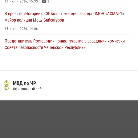
13 июля 2026, 15:33
2
В проекте «Истории о СВОих» - командир взвода ОМОН «АХМАТ-1»
майор полиции Моцу Байсагуров
16 июля 2026, 14:06
Представитель Росгвардии принял участие в заседании комиссии
Совета безопасности Чеченской Республики
08 июля 2026, 13:32
3
В ОМОН «АХМАТ-1» прошел День открытых дверей для
воспитанников детского лагеря «Майралла»
МВД по ЧР
10 июля 2026, 18:25
9
Официальный сайт
Управление Росгвардии по Чеченской Республике информирует
владельцев гражданского оружия об изменениях в
законодательстве
15 июля 2026, 12:36
Начальник Управления Росгвардии по Чеченской Республике Герой
России генерал-лейтенант Шарип Делимханов побывал на месте