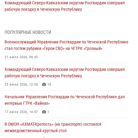
Командующий Северо-Кавказским округом Росгвардии совершил
рабочую поездку в Чеченскую Республику
23 июля 2026, 12:50
10
Военнослужащий Управления Росгвардии по Чеченской Республике
ПОПУЛЯРНЫЕ НОВОСТИ
стал гостем рубрики «Герои СВО» на ЧГТРК «Грозный»
Военнослужащий Управления Росгвардии по Чеченской Республике
21 июля 2026, 09:45
стал гостем рубрики «Герои СВО» на ЧГТРК «Грозный»
В ДНР росгвардейцы уничтожили около 80 вражеских
21 июля 2026, 09:45
беспилотников самолётного типа
Командующий Северо-Кавказским округом Росгвардии совершил
19 июля 2026, 13:50
рабочую поездку в Чеченскую Республику
В Грозном Росгвардия обеспечила безопасность конно-спортивных
23 июля 2026, 12:50
10
соревнований
Начальник Управления Росгвардии по Чеченской Республике дал
18 июля 2026, 13:46
интервью ГТРК «Вайнах»
Начальник Управления Росгвардии по Чеченской Республике дал
17 июля 2026, 14:07
1
интервью ГТРК «Вайнах»
В ОМОН «АХМАТ-Крепость» (на транспорте) состоялся
17 июля 2026, 14:07
1
межведомственный круглый стол