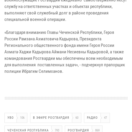
военнослужащие Росгвардии ежедневно самоотверженно несут
службу на ответственных участках и объектах республики,
выполняют свой служебный долг в районе проведения
специальной военной операции.
«Благодаря вниманию Главы Чеченской Республики, Героя
России Рамзана Ахматовича Кадырова, Президента
Регионального общественного фонда имени Героя России
Ахмата-Хаджи Кадырова Аймани Несиевны Кадыровой, а также
командования Росгвардии мы обеспечены всем необходимым
для выполнения поставленных задач», - подчеркнул прапорщик
полиции Ибрагим Селимханов.
УВО
106
В ЭФИРЕ РОСГВАРДИЯ
60
РАДИО
47
ЧЕЧЕНСКАЯ РЕСПУБЛИКА
793
РОСГВАРДИЯ
869