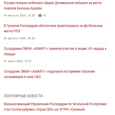
России генерал-лейтенант Шарип Делимханов побывал на месте
поисков Бекхана Аушева
04 августа 2026, 10:29
16
В Грозном Росгвардия обеспечила правопорядок на футбольном
матче РПЛ
03 августа 2026, 09:30
Сотрудники ОМОН «АХМАТ-1» приняли участие в акции «От сердца к
сердцу»
31 июля 2026, 10:57
Сотрудник ОМОН «АХМАТ-1» поделился историями спасения
сослуживцев в зоне СВО
28 июля 2026, 12:32
Командующий Северо-Кавказским округом Росгвардии совершил
ПОПУЛЯРНЫЕ НОВОСТИ
рабочую поездку в Чеченскую Республику
Военнослужащий Управления Росгвардии по Чеченской Республике
23 июля 2026, 12:50
10
стал гостем рубрики «Герои СВО» на ЧГТРК «Грозный»