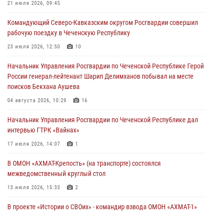
Военнослужащий Управления Росгвардии по Чеченской Республике
21 июля 2026, 09:45
стал гостем рубрики «Герои СВО» на ЧГТРК «Грозный»
Командующий Северо-Кавказским округом Росгвардии совершил
21 июля 2026, 09:45
рабочую поездку в Чеченскую Республику
В ДНР росгвардейцы уничтожили около 80 вражеских
23 июля 2026, 12:50
10
беспилотников самолётного типа
Начальник Управления Росгвардии по Чеченской Республике Герой
19 июля 2026, 13:50
России генерал-лейтенант Шарип Делимханов побывал на месте
поисков Бекхана Аушева
В Грозном Росгвардия обеспечила безопасность конно-спортивных
соревнований
04 августа 2026, 10:29
16
18 июля 2026, 13:46
Начальник Управления Росгвардии по Чеченской Республике дал
интервью ГТРК «Вайнах»
17 июля 2026, 14:07
1
В ОМОН «АХМАТ-Крепость» (на транспорте) состоялся
межведомственный круглый стол
13 июля 2026, 15:33
2
В проекте «Истории о СВОих» - командир взвода ОМОН «АХМАТ-1»
майор полиции Моцу Байсагуров