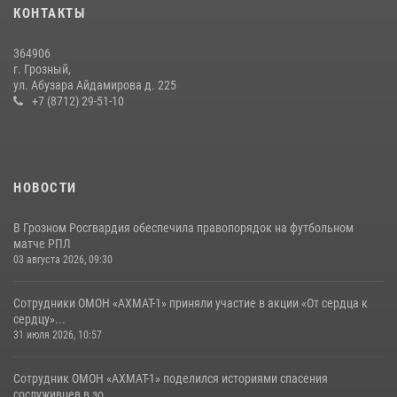
КОНТАКТЫ
сослуживцев в зоне СВО
28 июля 2026, 12:32
364906
г. Грозный,
В Грозном Росгвардия обеспечила безопасность конно-спортивных
ул. Абузара Айдамирова д. 225
соревнований
+7 (8712) 29-51-10
18 июля 2026, 13:46
НОВОСТИ
В Грозном Росгвардия обеспечила правопорядок на футбольном
матче РПЛ
03 августа 2026, 09:30
Сотрудники ОМОН «АХМАТ-1» приняли участие в акции «От сердца к
сердцу»...
31 июля 2026, 10:57
Сотрудник ОМОН «АХМАТ-1» поделился историями спасения
сослуживцев в зо...