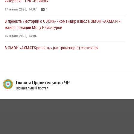
интервью ГТРК «Вайнах»
17 июля 2026, 14:07
1
В проекте «Истории о СВОих» - командир взвода ОМОН «АХМАТ-1»
майор полиции Моцу Байсагуров
16 июля 2026, 14:06
В ОМОН «АХМАТ-Крепость» (на транспорте) состоялся
межведомственный круглый стол
13 июля 2026, 15:33
2
Управление Росгвардии по Чеченской Республике информирует
владельцев гражданского оружия об изменениях в
Глава и Правительство ЧР
законодательстве
Официальный портал
15 июля 2026, 12:36
В ОМОН «АХМАТ-1» прошел День открытых дверей для
воспитанников детского лагеря «Майралла»
10 июля 2026, 18:25
9
Сотрудник ОМОН «АХМАТ-1» поделился историями спасения