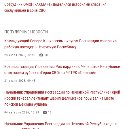
Сотрудник ОМОН «АХМАТ-1» поделился историями спасения
сослуживцев в зоне СВО
28 июля 2026, 12:32
Командующий Северо-Кавказским округом Росгвардии совершил
ПОПУЛЯРНЫЕ НОВОСТИ
рабочую поездку в Чеченскую Республику
Командующий Северо-Кавказским округом Росгвардии совершил
23 июля 2026, 12:50
10
рабочую поездку в Чеченскую Республику
Военнослужащий Управления Росгвардии по Чеченской Республике
23 июля 2026, 12:50
10
стал гостем рубрики «Герои СВО» на ЧГТРК «Грозный»
Военнослужащий Управления Росгвардии по Чеченской Республике
21 июля 2026, 09:45
стал гостем рубрики «Герои СВО» на ЧГТРК «Грозный»
В ДНР росгвардейцы уничтожили около 80 вражеских
21 июля 2026, 09:45
беспилотников самолётного типа
Начальник Управления Росгвардии по Чеченской Республике Герой
19 июля 2026, 13:50
России генерал-лейтенант Шарип Делимханов побывал на месте
поисков Бекхана Аушева
В Грозном Росгвардия обеспечила безопасность конно-спортивных
соревнований
04 августа 2026, 10:29
16
18 июля 2026, 13:46
Начальник Управления Росгвардии по Чеченской Республике дал