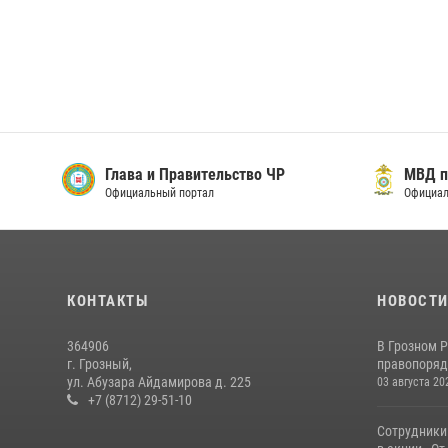
Глава и Правительство ЧР
МВД п
Официальный портал
Официал
КОНТАКТЫ
НОВОСТ
364906
В Грозном 
г. Грозный,
правопоряд
ул. Абузара Айдамирова д. 225
03 августа 20
+7 (8712) 29-51-10
Сотрудники