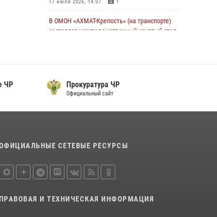
17 июля 2026, 14:07
1
В ОМОН «АХМАТ-Крепость» (на транспорте)
состоялся межведомственный круглый стол
13 июля 2026, 15:33
2
В проекте «Истории о СВОих» - командир
взвода ОМОН «АХМАТ-1» майор полиции Моцу
е ЧР
Прокуратура ЧР
Байсагуров
Официальный сайт
16 июля 2026, 14:06
Управление Росгвардии по Чеченской
Республике информирует владельцев
гражданского оружия об изменениях в
ОФИЦИАЛЬНЫЕ СЕТЕВЫЕ РЕСУРСЫ
законодательстве
15 июля 2026, 12:36
В ОМОН «АХМАТ-1» прошел День открытых
дверей для воспитанников детского лагеря
ПРАВОВАЯ И ТЕХНИЧЕСКАЯ ИНФОРМАЦИЯ
«Майралла»
10 июля 2026, 18:25
9