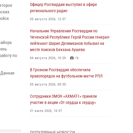
Офицер Росгвардии выступил в эфире
второе
регионального радио
нских
войск
05 августа 2026, 12:57
Начальник Управления Росгвардии по
Чеченской Республике Герой России генерал-
майора
лейтенант Шарип Делимханов побывал на
вень
месте поисков Бекхана Аушева
работу по
04 августа 2026, 10:29
16
В Грозном Росгвардия обеспечила
 Данная
правопорядок на футбольном матче РПЛ
03 августа 2026, 09:30
Сотрудники ОМОН «АХМАТ-1» приняли
участие в акции «От сердца к сердцу»
31 июля 2026, 10:57
Сотрудник ОМОН «АХМАТ-1» поделился
историями спасения сослуживцев в зоне СВО
ПОПУЛЯРНЫЕ НОВОСТИ