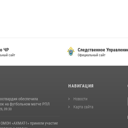
о ЧР
Следственное Управлени
ьный сайт
Официальный сайт
И
НАВИГАЦИЯ
Росгвардия обеспечила
Новости
ок на футбольном матче РПЛ
Карта сайта
26, 09:30
 ОМОН «АХМАТ-1» приняли участие