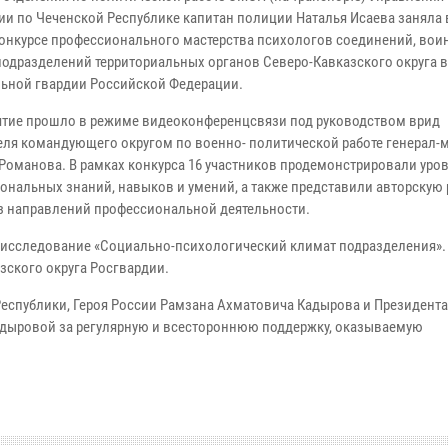
ии по Чеченской Республике капитан полиции Наталья Исаева заняла 
конкурсе профессионального мастерства психологов соединений, вои
 подразделений территориальных органов Северо-Кавказского округа 
ьной гвардии Российской Федерации.
тие прошло в режиме видеоконференцсвязи под руководством врид
еля командующего округом по военно- политической работе генерал-
Романова. В рамках конкурса 16 участников продемонстрировали уро
ональных знаний, навыков и умений, а также представили авторскую 
з направлений профессиональной деятельности.
и исследование «Социально-психологический климат подразделения».
ского округа Росгвардии.
Республики, Героя России Рамзана Ахматовича Кадырова и Президента
дыровой за регулярную и всестороннюю поддержку, оказываемую