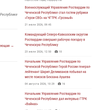
28 июля 2026, 12:32
Военнослужащий Управления Росгвардии по
Чеченской Республике стал гостем рубрики
Командующий Северо-Кавказским округом
 Республике
«Герои СВО» на ЧГТРК «Грозный»
Росгвардии совершил рабочую поездку в
Чеченскую Республику
21 июля 2026, 09:45
23 июля 2026, 12:50
10
Командующий Северо-Кавказским округом
Росгвардии совершил рабочую поездку в
Военнослужащий Управления Росгвардии по
Чеченскую Республику
ующая →
Чеченской Республике стал гостем рубрики
«Герои СВО» на ЧГТРК «Грозный»
23 июля 2026, 12:50
10
21 июля 2026, 09:45
Начальник Управления Росгвардии по
Чеченской Республике Герой России генерал-
В ДНР росгвардейцы уничтожили около 80
лейтенант Шарип Делимханов побывал на
вражеских беспилотников самолётного типа
месте поисков Бекхана Аушева
19 июля 2026, 13:50
04 августа 2026, 10:29
16
В Грозном Росгвардия обеспечила
Начальник Управления Росгвардии по
безопасность конно-спортивных
Чеченской Республике дал интервью ГТРК
соревнований
«Вайнах»
18 июля 2026, 13:46