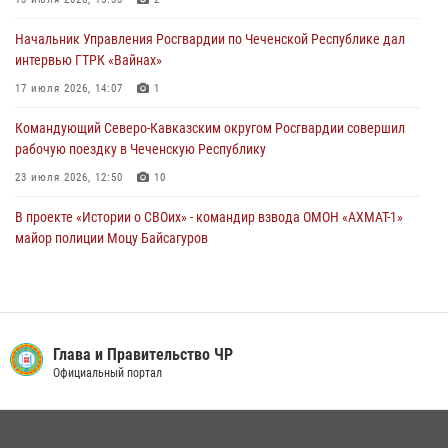
Начальник Управления Росгвардии по Чеченской Республике дал
интервью ГТРК «Вайнах»
Начальник Управления Росгвардии по Чеченской Республике дал
17 июля 2026, 14:07
1
интервью ГТРК «Вайнах»
17 июля 2026, 14:07
1
Командующий Северо-Кавказским округом Росгвардии совершил
рабочую поездку в Чеченскую Республику
23 июля 2026, 12:50
10
В проекте «Истории о СВОих» - командир взвода ОМОН «АХМАТ-1»
майор полиции Моцу Байсагуров
16 июля 2026, 14:06
В ОМОН «АХМАТ-1» прошел День открытых дверей для
воспитанников детского лагеря «Майралла»
Глава и Правительство ЧР
10 июля 2026, 18:25
9
Официальный портал
Представитель Росгвардии принял участие в заседании комиссии
Совета безопасности Чеченской Республики
08 июля 2026, 13:32
3