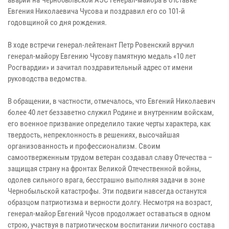
Евгения Николаевича Чусова и поздравил его со 101-й
годовщиной со дня рождения.
В ходе встречи генерал-лейтенант Петр Ровенский вручил
генерал-майору Евгению Чусову памятную медаль «10 лет
Росгвардии» и зачитал поздравительный адрес от имени
руководства ведомства.
В обращении, в частности, отмечалось, что Евгений Николаевич
более 40 лет беззаветно служил Родине и внутренним войскам,
его военное призвание определило такие черты характера, как
твердость, непреклонность в решениях, высочайшая
организованность и профессионализм. Своим
самоотверженным трудом ветеран создавал славу Отечества –
защищая страну на фронтах Великой Отечественной войны,
одолев сильного врага, бесстрашно выполняя задачи в зоне
Чернобыльской катастрофы. Эти подвиги навсегда останутся
образцом патриотизма и верности долгу. Несмотря на возраст,
генерал-майор Евгений Чусов продолжает оставаться в одном
строю, участвуя в патриотическом воспитании личного состава