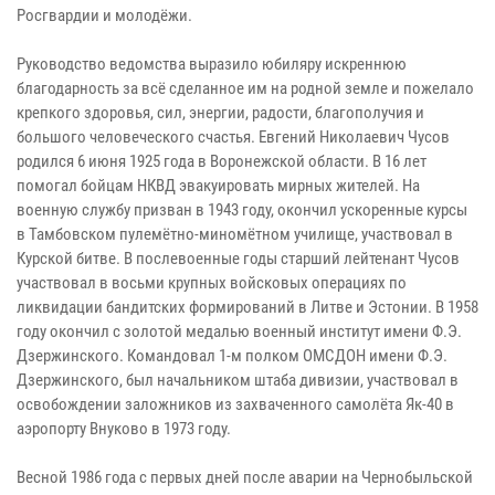
Росгвардии и молодёжи.
Руководство ведомства выразило юбиляру искреннюю
благодарность за всё сделанное им на родной земле и пожелало
крепкого здоровья, сил, энергии, радости, благополучия и
большого человеческого счастья. Евгений Николаевич Чусов
родился 6 июня 1925 года в Воронежской области. В 16 лет
помогал бойцам НКВД эвакуировать мирных жителей. На
военную службу призван в 1943 году, окончил ускоренные курсы
в Тамбовском пулемётно-миномётном училище, участвовал в
Курской битве. В послевоенные годы старший лейтенант Чусов
участвовал в восьми крупных войсковых операциях по
ликвидации бандитских формирований в Литве и Эстонии. В 1958
году окончил с золотой медалью военный институт имени Ф.Э.
Дзержинского. Командовал 1-м полком ОМСДОН имени Ф.Э.
Дзержинского, был начальником штаба дивизии, участвовал в
освобождении заложников из захваченного самолёта Як-40 в
аэропорту Внуково в 1973 году.
Весной 1986 года с первых дней после аварии на Чернобыльской