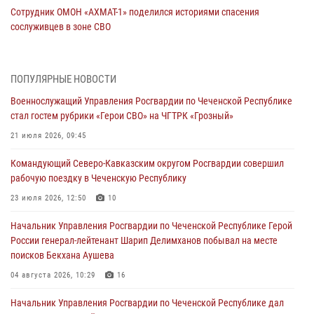
Сотрудник ОМОН «АХМАТ-1» поделился историями спасения
сослуживцев в зоне СВО
28 июля 2026, 12:32
Командующий Северо-Кавказским округом Росгвардии совершил
ПОПУЛЯРНЫЕ НОВОСТИ
рабочую поездку в Чеченскую Республику
Военнослужащий Управления Росгвардии по Чеченской Республике
23 июля 2026, 12:50
10
стал гостем рубрики «Герои СВО» на ЧГТРК «Грозный»
Военнослужащий Управления Росгвардии по Чеченской Республике
21 июля 2026, 09:45
стал гостем рубрики «Герои СВО» на ЧГТРК «Грозный»
Командующий Северо-Кавказским округом Росгвардии совершил
21 июля 2026, 09:45
рабочую поездку в Чеченскую Республику
В ДНР росгвардейцы уничтожили около 80 вражеских
23 июля 2026, 12:50
10
беспилотников самолётного типа
Начальник Управления Росгвардии по Чеченской Республике Герой
19 июля 2026, 13:50
России генерал-лейтенант Шарип Делимханов побывал на месте
поисков Бекхана Аушева
В Грозном Росгвардия обеспечила безопасность конно-спортивных
соревнований
04 августа 2026, 10:29
16
18 июля 2026, 13:46
Начальник Управления Росгвардии по Чеченской Республике дал