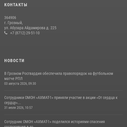
Представитель Росгвардии принял участие в заседании комиссии
КОНТАКТЫ
Совета безопасности Чеченской Республики
08 июля 2026, 13:32
3
364906
г. Грозный,
Сотрудник ОМОН «АХМАТ-1» поделился историями спасения
ул. Абузара Айдамирова д. 225
сослуживцев в зоне СВО
+7 (8712) 29-51-10
28 июля 2026, 12:32
НОВОСТИ
В Грозном Росгвардия обеспечила правопорядок на футбольном
матче РПЛ
03 августа 2026, 09:30
Сотрудники ОМОН «АХМАТ-1» приняли участие в акции «От сердца к
сердцу»...
31 июля 2026, 10:57
Сотрудник ОМОН «АХМАТ-1» поделился историями спасения
сослуживцев в зо...