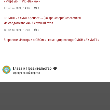
интервью ГТРК «Вайнах»
17 июля 2026, 14:07
1
В ОМОН «АХМАТ-Крепость» (на транспорте) состоялся
межведомственный круглый стол
13 июля 2026, 15:33
2
В проекте «Истории о СВОих» - командир взвода ОМОН «АХМАТ-1»
майор полиции Моцу Байсагуров
16 июля 2026, 14:06
Управление Росгвардии по Чеченской Республике информирует
владельцев гражданского оружия об изменениях в
Глава и Правительство ЧР
законодательстве
Официальный портал
15 июля 2026, 12:36
В ОМОН «АХМАТ-1» прошел День открытых дверей для
воспитанников детского лагеря «Майралла»
10 июля 2026, 18:25
9