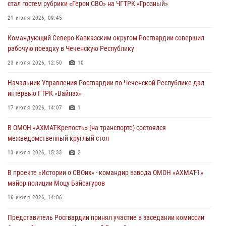
стал гостем рубрики «Герои СВО» на ЧГТРК «Грозный»
В ДНР росгвардейцы уничтожили около 80 вражеских
21 июля 2026, 09:45
беспилотников самолётного типа
Командующий Северо-Кавказским округом Росгвардии совершил
19 июля 2026, 13:50
рабочую поездку в Чеченскую Республику
В Грозном Росгвардия обеспечила безопасность конно-спортивных
23 июля 2026, 12:50
10
соревнований
Начальник Управления Росгвардии по Чеченской Республике дал
18 июля 2026, 13:46
интервью ГТРК «Вайнах»
Начальник Управления Росгвардии по Чеченской Республике дал
17 июля 2026, 14:07
1
интервью ГТРК «Вайнах»
В ОМОН «АХМАТ-Крепость» (на транспорте) состоялся
17 июля 2026, 14:07
1
межведомственный круглый стол
13 июля 2026, 15:33
2
В проекте «Истории о СВОих» - командир взвода ОМОН «АХМАТ-1»
майор полиции Моцу Байсагуров
16 июля 2026, 14:06
Представитель Росгвардии принял участие в заседании комиссии