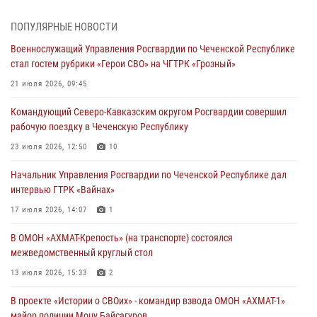
Командующий Северо-Кавказским округом Росгвардии совершил
ПОПУЛЯРНЫЕ НОВОСТИ
рабочую поездку в Чеченскую Республику
Военнослужащий Управления Росгвардии по Чеченской Республике
23 июля 2026, 12:50
10
стал гостем рубрики «Герои СВО» на ЧГТРК «Грозный»
Военнослужащий Управления Росгвардии по Чеченской Республике
21 июля 2026, 09:45
стал гостем рубрики «Герои СВО» на ЧГТРК «Грозный»
Командующий Северо-Кавказским округом Росгвардии совершил
21 июля 2026, 09:45
рабочую поездку в Чеченскую Республику
В ДНР росгвардейцы уничтожили около 80 вражеских
23 июля 2026, 12:50
10
беспилотников самолётного типа
Начальник Управления Росгвардии по Чеченской Республике дал
19 июля 2026, 13:50
интервью ГТРК «Вайнах»
В Грозном Росгвардия обеспечила безопасность конно-спортивных
17 июля 2026, 14:07
1
соревнований
В ОМОН «АХМАТ-Крепость» (на транспорте) состоялся
18 июля 2026, 13:46
межведомственный круглый стол
13 июля 2026, 15:33
2
В проекте «Истории о СВОих» - командир взвода ОМОН «АХМАТ-1»
майор полиции Моцу Байсагуров