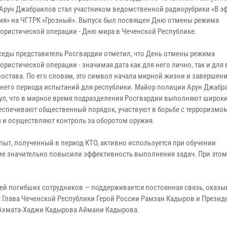
Арун Джабраилов стал участником ведомственной радиорубрики «В э
ия» на ЧГТРК «Грозный». Выпуск был посвящен Дню отмены режима
рористической операции - Дню мира в Чеченской Республике.
еседы представитель Росгвардии отметил, что День отмены режима
ористической операции - значимая дата как для него лично, так и для 
состава. По его словам, это символ начала мирной жизни и завершен
него периода испытаний для республики. Майор полиции Арун Джабр
ул, что в мирное время подразделения Росгвардии выполняют широки
беспечивают общественный порядок, участвуют в борьбе с терроризмо
 и осуществляют контроль за оборотом оружия.
пыт, полученный в период КТО, активно используется при обучении
ие значительно повысили эффективность выполнения задач. При это
мей погибших сотрудников — поддерживается постоянная связь, оказы
Глава Чеченской Республики Герой России Рамзан Кадыров и Презид
 Ахмата-Хаджи Кадырова Аймани Кадырова.