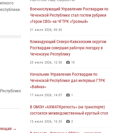
Чеченскую Республику
репкого
Военнослужащий Управления Росгвардии по
республики.
23 июля 2026, 12:50
10
Чеченской Республике стал гостем рубрики
«Герои СВО» на ЧГТРК «Грозный»
Военнослужащий Управления Росгвардии по
Чеченской Республике стал гостем рубрики
21 июля 2026, 09:45
«Герои СВО» на ЧГТРК «Грозный»
Командующий Северо-Кавказским округом
21 июля 2026, 09:45
Росгвардии совершил рабочую поездку в
Чеченскую Республику
В ДНР росгвардейцы уничтожили около 80
вражеских беспилотников самолётного типа
23 июля 2026, 12:50
10
19 июля 2026, 13:50
Начальник Управления Росгвардии по
Чеченской Республике дал интервью ГТРК
В Грозном Росгвардия обеспечила
«Вайнах»
безопасность конно-спортивных
 Республике
соревнований
17 июля 2026, 14:07
1
18 июля 2026, 13:46
В ОМОН «АХМАТ-Крепость» (на транспорте)
состоялся межведомственный круглый стол
Начальник Управления Росгвардии по
Чеченской Республике дал интервью ГТРК
13 июля 2026, 15:33
2
«Вайнах»
ующая →