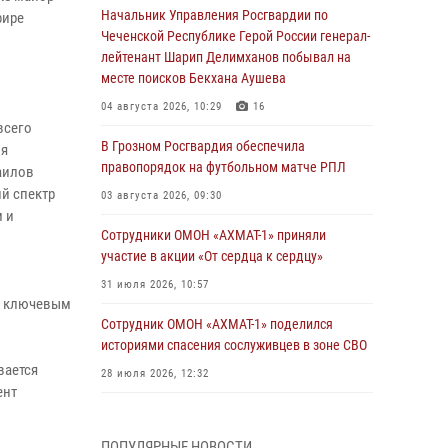
Начальник Управления Росгвардии по
фире
Чеченской Республике Герой России генерал-
лейтенант Шарип Делимханов побывал на
месте поисков Бекхана Аушева
04 августа 2026, 10:29
16
всего
В Грозном Росгвардия обеспечила
ия
правопорядок на футбольном матче РПЛ
аилов
й спектр
03 августа 2026, 09:30
м и
Сотрудники ОМОН «АХМАТ-1» приняли
участие в акции «От сердца к сердцу»
31 июля 2026, 10:57
м ключевым
Сотрудник ОМОН «АХМАТ-1» поделился
историями спасения сослуживцев в зоне СВО
вается
28 июля 2026, 12:32
ент
Командующий Северо-Кавказским округом
Росгвардии совершил рабочую поездку в
ПОПУЛЯРНЫЕ НОВОСТИ