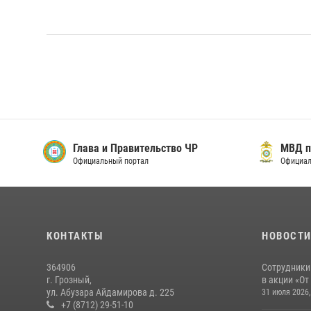
Глава и Правительство ЧР
МВД п
Официальный портал
Официал
КОНТАКТЫ
НОВОСТ
364906
Сотрудники
г. Грозный,
в акции «От
ул. Абузара Айдамирова д. 225
31 июля 2026,
+7 (8712) 29-51-10