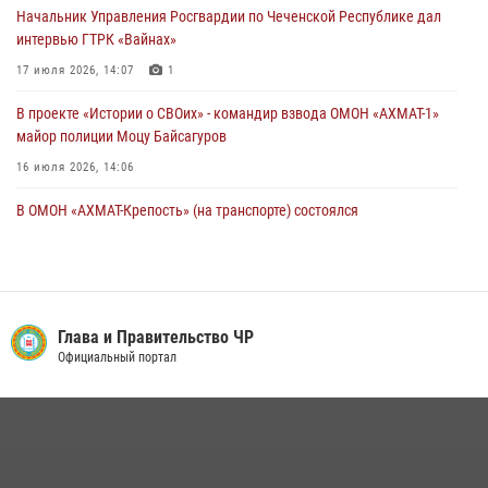
18 июля 2026, 13:46
Начальник Управления Росгвардии по Чеченской Республике дал
интервью ГТРК «Вайнах»
17 июля 2026, 14:07
1
В проекте «Истории о СВОих» - командир взвода ОМОН «АХМАТ-1»
майор полиции Моцу Байсагуров
16 июля 2026, 14:06
В ОМОН «АХМАТ-Крепость» (на транспорте) состоялся
межведомственный круглый стол
13 июля 2026, 15:33
2
Управление Росгвардии по Чеченской Республике информирует
владельцев гражданского оружия об изменениях в
Глава и Правительство ЧР
законодательстве
Официальный портал
15 июля 2026, 12:36
В ОМОН «АХМАТ-1» прошел День открытых дверей для
воспитанников детского лагеря «Майралла»
10 июля 2026, 18:25
9