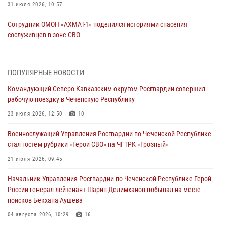
31 июля 2026, 10:57
Сотрудник ОМОН «АХМАТ-1» поделился историями спасения
сослуживцев в зоне СВО
28 июля 2026, 12:32
Командующий Северо-Кавказским округом Росгвардии совершил
ПОПУЛЯРНЫЕ НОВОСТИ
рабочую поездку в Чеченскую Республику
Командующий Северо-Кавказским округом Росгвардии совершил
23 июля 2026, 12:50
10
рабочую поездку в Чеченскую Республику
Военнослужащий Управления Росгвардии по Чеченской Республике
23 июля 2026, 12:50
10
стал гостем рубрики «Герои СВО» на ЧГТРК «Грозный»
Военнослужащий Управления Росгвардии по Чеченской Республике
21 июля 2026, 09:45
стал гостем рубрики «Герои СВО» на ЧГТРК «Грозный»
В ДНР росгвардейцы уничтожили около 80 вражеских
21 июля 2026, 09:45
беспилотников самолётного типа
Начальник Управления Росгвардии по Чеченской Республике Герой
19 июля 2026, 13:50
России генерал-лейтенант Шарип Делимханов побывал на месте
поисков Бекхана Аушева
В Грозном Росгвардия обеспечила безопасность конно-спортивных
соревнований
04 августа 2026, 10:29
16