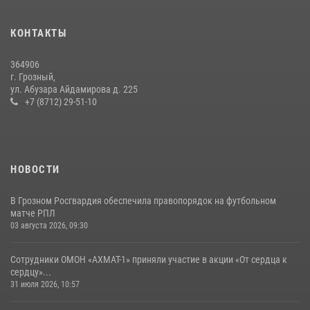
Сотрудник ОМОН «АХМАТ-1» поделился историями спасения
КОНТАКТЫ
сослуживцев в зоне СВО
28 июля 2026, 12:32
364906
г. Грозный,
В Грозном Росгвардия обеспечила безопасность конно-спортивных
ул. Абузара Айдамирова д. 225
соревнований
+7 (8712) 29-51-10
18 июля 2026, 13:46
НОВОСТИ
В Грозном Росгвардия обеспечила правопорядок на футбольном
матче РПЛ
03 августа 2026, 09:30
Сотрудники ОМОН «АХМАТ-1» приняли участие в акции «От сердца к
сердцу»...
31 июля 2026, 10:57