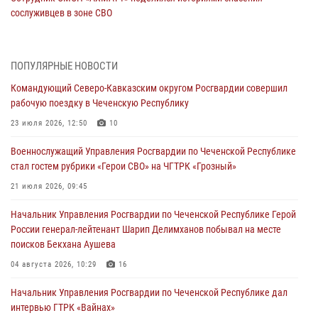
сослуживцев в зоне СВО
28 июля 2026, 12:32
Командующий Северо-Кавказским округом Росгвардии совершил
ПОПУЛЯРНЫЕ НОВОСТИ
рабочую поездку в Чеченскую Республику
Командующий Северо-Кавказским округом Росгвардии совершил
23 июля 2026, 12:50
10
рабочую поездку в Чеченскую Республику
Военнослужащий Управления Росгвардии по Чеченской Республике
23 июля 2026, 12:50
10
стал гостем рубрики «Герои СВО» на ЧГТРК «Грозный»
Военнослужащий Управления Росгвардии по Чеченской Республике
21 июля 2026, 09:45
стал гостем рубрики «Герои СВО» на ЧГТРК «Грозный»
В ДНР росгвардейцы уничтожили около 80 вражеских
21 июля 2026, 09:45
беспилотников самолётного типа
Начальник Управления Росгвардии по Чеченской Республике Герой
19 июля 2026, 13:50
России генерал-лейтенант Шарип Делимханов побывал на месте
поисков Бекхана Аушева
В Грозном Росгвардия обеспечила безопасность конно-спортивных
соревнований
04 августа 2026, 10:29
16
18 июля 2026, 13:46
Начальник Управления Росгвардии по Чеченской Республике дал
интервью ГТРК «Вайнах»