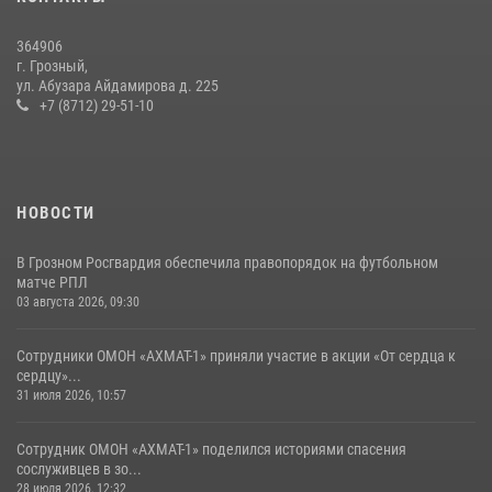
сослуживцев в зоне СВО
28 июля 2026, 12:32
364906
г. Грозный,
В Грозном Росгвардия обеспечила безопасность конно-спортивных
ул. Абузара Айдамирова д. 225
соревнований
+7 (8712) 29-51-10
18 июля 2026, 13:46
НОВОСТИ
В Грозном Росгвардия обеспечила правопорядок на футбольном
матче РПЛ
03 августа 2026, 09:30
Сотрудники ОМОН «АХМАТ-1» приняли участие в акции «От сердца к
сердцу»...
31 июля 2026, 10:57
Сотрудник ОМОН «АХМАТ-1» поделился историями спасения
сослуживцев в зо...
28 июля 2026, 12:32