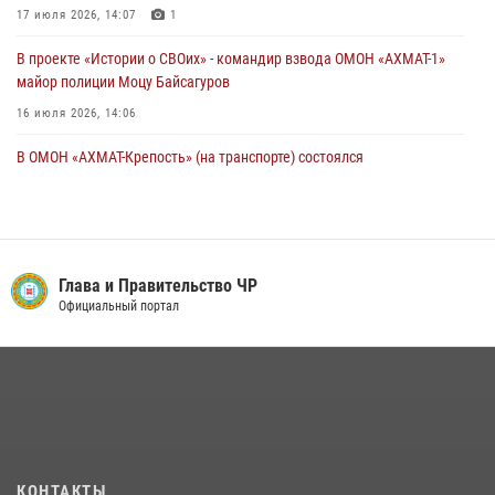
17 июля 2026, 14:07
1
В проекте «Истории о СВОих» - командир взвода ОМОН «АХМАТ-1»
майор полиции Моцу Байсагуров
16 июля 2026, 14:06
В ОМОН «АХМАТ-Крепость» (на транспорте) состоялся
межведомственный круглый стол
13 июля 2026, 15:33
2
Управление Росгвардии по Чеченской Республике информирует
владельцев гражданского оружия об изменениях в
Глава и Правительство ЧР
законодательстве
Официальный портал
15 июля 2026, 12:36
В ОМОН «АХМАТ-1» прошел День открытых дверей для
воспитанников детского лагеря «Майралла»
10 июля 2026, 18:25
9
Сотрудник ОМОН «АХМАТ-1» поделился историями спасения
КОНТАКТЫ