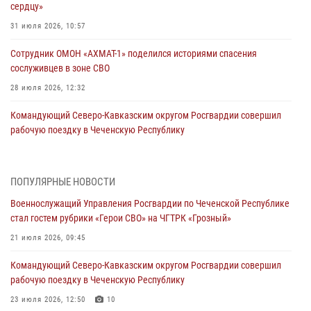
сердцу»
31 июля 2026, 10:57
Сотрудник ОМОН «АХМАТ-1» поделился историями спасения
сослуживцев в зоне СВО
28 июля 2026, 12:32
Командующий Северо-Кавказским округом Росгвардии совершил
рабочую поездку в Чеченскую Республику
23 июля 2026, 12:50
10
Военнослужащий Управления Росгвардии по Чеченской Республике
ПОПУЛЯРНЫЕ НОВОСТИ
стал гостем рубрики «Герои СВО» на ЧГТРК «Грозный»
Военнослужащий Управления Росгвардии по Чеченской Республике
21 июля 2026, 09:45
стал гостем рубрики «Герои СВО» на ЧГТРК «Грозный»
В ДНР росгвардейцы уничтожили около 80 вражеских
21 июля 2026, 09:45
беспилотников самолётного типа
Командующий Северо-Кавказским округом Росгвардии совершил
19 июля 2026, 13:50
рабочую поездку в Чеченскую Республику
В Грозном Росгвардия обеспечила безопасность конно-спортивных
23 июля 2026, 12:50
10