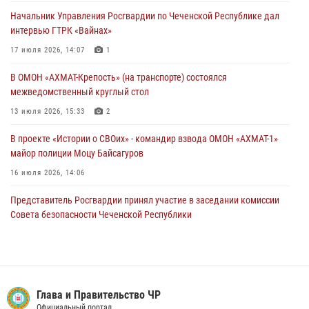
соревнований
Начальник Управления Росгвардии по Чеченской Республике дал
18 июля 2026, 13:46
интервью ГТРК «Вайнах»
Начальник Управления Росгвардии по Чеченской Республике дал
17 июля 2026, 14:07
1
интервью ГТРК «Вайнах»
В ОМОН «АХМАТ-Крепость» (на транспорте) состоялся
17 июля 2026, 14:07
1
межведомственный круглый стол
13 июля 2026, 15:33
2
В проекте «Истории о СВОих» - командир взвода ОМОН «АХМАТ-1»
майор полиции Моцу Байсагуров
16 июля 2026, 14:06
Представитель Росгвардии принял участие в заседании комиссии
Совета безопасности Чеченской Республики
08 июля 2026, 13:32
3
В ОМОН «АХМАТ-1» прошел День открытых дверей для
воспитанников детского лагеря «Майралла»
Глава и Правительство ЧР
10 июля 2026, 18:25
9
Официальный портал