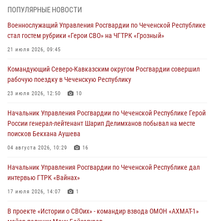
Командующий Северо-Кавказским округом Росгвардии совершил
ПОПУЛЯРНЫЕ НОВОСТИ
рабочую поездку в Чеченскую Республику
Военнослужащий Управления Росгвардии по Чеченской Республике
23 июля 2026, 12:50
10
стал гостем рубрики «Герои СВО» на ЧГТРК «Грозный»
Военнослужащий Управления Росгвардии по Чеченской Республике
21 июля 2026, 09:45
стал гостем рубрики «Герои СВО» на ЧГТРК «Грозный»
Командующий Северо-Кавказским округом Росгвардии совершил
21 июля 2026, 09:45
рабочую поездку в Чеченскую Республику
В ДНР росгвардейцы уничтожили около 80 вражеских
23 июля 2026, 12:50
10
беспилотников самолётного типа
Начальник Управления Росгвардии по Чеченской Республике Герой
19 июля 2026, 13:50
России генерал-лейтенант Шарип Делимханов побывал на месте
поисков Бекхана Аушева
В Грозном Росгвардия обеспечила безопасность конно-спортивных
соревнований
04 августа 2026, 10:29
16
18 июля 2026, 13:46
Начальник Управления Росгвардии по Чеченской Республике дал
интервью ГТРК «Вайнах»
17 июля 2026, 14:07
1
В проекте «Истории о СВОих» - командир взвода ОМОН «АХМАТ-1»