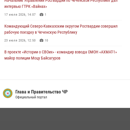
Начальник Управления Росгвардии по Чеченской Республике дал
17 июля 2026, 14:07
1
интервью ГТРК «Вайнах»
17 июля 2026, 14:07
1
Командующий Северо-Кавказским округом Росгвардии совершил
рабочую поездку в Чеченскую Республику
23 июля 2026, 12:50
10
В проекте «Истории о СВОих» - командир взвода ОМОН «АХМАТ-1»
майор полиции Моцу Байсагуров
16 июля 2026, 14:06
Представитель Росгвардии принял участие в заседании комиссии
Совета безопасности Чеченской Республики
Глава и Правительство ЧР
08 июля 2026, 13:32
3
Официальный портал
Управление Росгвардии по Чеченской Республике информирует
владельцев гражданского оружия об изменениях в
законодательстве
15 июля 2026, 12:36