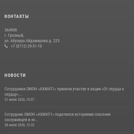
В ОМОН «АХМАТ-1» прошел День открытых дверей для
воспитанников детского лагеря «Майралла»
КОНТАКТЫ
10 июля 2026, 18:25
9
364906
Начальник Управления Росгвардии по Чеченской Республике Герой
г. Грозный,
России генерал-лейтенант Шарип Делимханов побывал на месте
ул. Абузара Айдамирова д. 225
поисков Бекхана Аушева
+7 (8712) 29-51-10
04 августа 2026, 10:29
16
НОВОСТИ
Сотрудники ОМОН «АХМАТ-1» приняли участие в акции «От сердца к
сердцу»...
31 июля 2026, 10:57
Сотрудник ОМОН «АХМАТ-1» поделился историями спасения
сослуживцев в зо...
28 июля 2026, 12:32