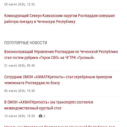
28 июля 2026, 12:32
Командующий Северо-Кавказским округом Росгвардии совершил
рабочую поездку в Чеченскую Республику
23 июля 2026, 12:50
10
Военнослужащий Управления Росгвардии по Чеченской Республике
ПОПУЛЯРНЫЕ НОВОСТИ
стал гостем рубрики «Герои СВО» на ЧГТРК «Грозный»
Военнослужащий Управления Росгвардии по Чеченской Республике
21 июля 2026, 09:45
стал гостем рубрики «Герои СВО» на ЧГТРК «Грозный»
В ДНР росгвардейцы уничтожили около 80 вражеских
21 июля 2026, 09:45
беспилотников самолётного типа
Сотрудник ОМОН «АХМАТ-Крепость» стал серебряным призером
19 июля 2026, 13:50
чемпионата Росгвардии по боксу
В Грозном Росгвардия обеспечила безопасность конно-спортивных
06 июля 2026, 10:30
соревнований
В ОМОН «АХМАТ-Крепость» (на транспорте) состоялся
18 июля 2026, 13:46
межведомственный круглый стол
Начальник Управления Росгвардии по Чеченской Республике дал
13 июля 2026, 15:33
2
интервью ГТРК «Вайнах»