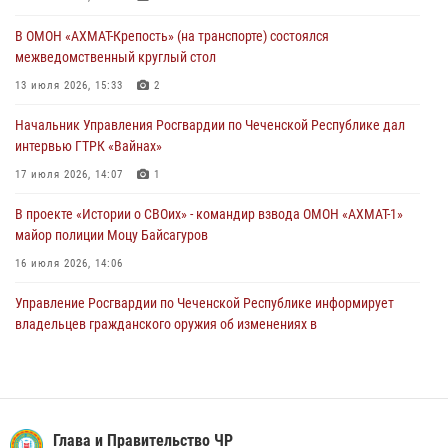
соревнований
В ОМОН «АХМАТ-Крепость» (на транспорте) состоялся
18 июля 2026, 13:46
межведомственный круглый стол
Начальник Управления Росгвардии по Чеченской Республике дал
13 июля 2026, 15:33
2
интервью ГТРК «Вайнах»
Начальник Управления Росгвардии по Чеченской Республике дал
17 июля 2026, 14:07
1
интервью ГТРК «Вайнах»
17 июля 2026, 14:07
1
В проекте «Истории о СВОих» - командир взвода ОМОН «АХМАТ-1»
майор полиции Моцу Байсагуров
16 июля 2026, 14:06
Управление Росгвардии по Чеченской Республике информирует
владельцев гражданского оружия об изменениях в
законодательстве
15 июля 2026, 12:36
В ОМОН «АХМАТ-1» прошел День открытых дверей для
воспитанников детского лагеря «Майралла»
Глава и Правительство ЧР