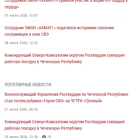
Сотрудники ОМОН «АХМАТ-1» приняли участие в акции «От сердца к
сердцу»
31 июля 2026, 10:57
Сотрудник ОМОН «АХМАТ-1» поделился историями спасения
сослуживцев в зоне СВО
28 июля 2026, 12:32
Командующий Северо-Кавказским округом Росгвардии совершил
рабочую поездку в Чеченскую Республику
23 июля 2026, 12:50
10
Военнослужащий Управления Росгвардии по Чеченской Республике
ПОПУЛЯРНЫЕ НОВОСТИ
стал гостем рубрики «Герои СВО» на ЧГТРК «Грозный»
Военнослужащий Управления Росгвардии по Чеченской Республике
21 июля 2026, 09:45
стал гостем рубрики «Герои СВО» на ЧГТРК «Грозный»
В ДНР росгвардейцы уничтожили около 80 вражеских
21 июля 2026, 09:45
беспилотников самолётного типа
Командующий Северо-Кавказским округом Росгвардии совершил
19 июля 2026, 13:50
рабочую поездку в Чеченскую Республику
В Грозном Росгвардия обеспечила безопасность конно-спортивных
23 июля 2026, 12:50
10