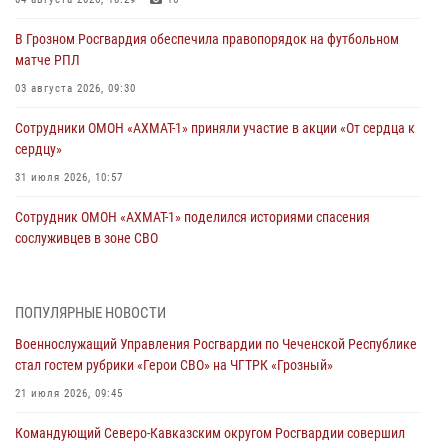
В Грозном Росгвардия обеспечила правопорядок на футбольном
матче РПЛ
03 августа 2026, 09:30
Сотрудники ОМОН «АХМАТ-1» приняли участие в акции «От сердца к
сердцу»
31 июля 2026, 10:57
Сотрудник ОМОН «АХМАТ-1» поделился историями спасения
сослуживцев в зоне СВО
28 июля 2026, 12:32
Командующий Северо-Кавказским округом Росгвардии совершил
ПОПУЛЯРНЫЕ НОВОСТИ
рабочую поездку в Чеченскую Республику
Военнослужащий Управления Росгвардии по Чеченской Республике
23 июля 2026, 12:50
10
стал гостем рубрики «Герои СВО» на ЧГТРК «Грозный»
Военнослужащий Управления Росгвардии по Чеченской Республике
21 июля 2026, 09:45
стал гостем рубрики «Герои СВО» на ЧГТРК «Грозный»
Командующий Северо-Кавказским округом Росгвардии совершил
21 июля 2026, 09:45