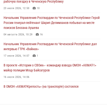
рабочую поездку в Чеченскую Республику
В ДНР росгвардейцы уничтожили около 80 вражеских
23 июля 2026, 12:50
10
беспилотников самолётного типа
Начальник Управления Росгвардии по Чеченской Республике Герой
19 июля 2026, 13:50
России генерал-лейтенант Шарип Делимханов побывал на месте
поисков Бекхана Аушева
В Грозном Росгвардия обеспечила безопасность конно-спортивных
соревнований
04 августа 2026, 10:29
16
18 июля 2026, 13:46
Начальник Управления Росгвардии по Чеченской Республике дал
интервью ГТРК «Вайнах»
17 июля 2026, 14:07
1
В проекте «Истории о СВОих» - командир взвода ОМОН «АХМАТ-1»
майор полиции Моцу Байсагуров
16 июля 2026, 14:06
В ОМОН «АХМАТ-Крепость» (на транспорте) состоялся
межведомственный круглый стол
13 июля 2026, 15:33
2