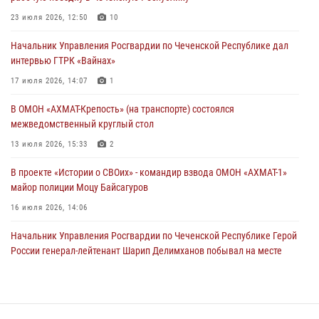
В Грозном Росгвардия обеспечила безопасность конно-спортивных
23 июля 2026, 12:50
10
соревнований
Начальник Управления Росгвардии по Чеченской Республике дал
18 июля 2026, 13:46
интервью ГТРК «Вайнах»
Начальник Управления Росгвардии по Чеченской Республике дал
17 июля 2026, 14:07
1
интервью ГТРК «Вайнах»
В ОМОН «АХМАТ-Крепость» (на транспорте) состоялся
17 июля 2026, 14:07
1
межведомственный круглый стол
13 июля 2026, 15:33
2
В проекте «Истории о СВОих» - командир взвода ОМОН «АХМАТ-1»
майор полиции Моцу Байсагуров
16 июля 2026, 14:06
Начальник Управления Росгвардии по Чеченской Республике Герой
России генерал-лейтенант Шарип Делимханов побывал на месте
поисков Бекхана Аушева
04 августа 2026, 10:29
16
Управление Росгвардии по Чеченской Республике информирует