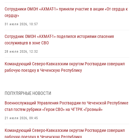
Сотрудники ОМОН «АХМАТ-1» приняли участие в акции «От сердца к
сердцу»
31 июля 2026, 10:57
Сотрудник ОМОН «АХМАТ-1» поделился историями спасения
сослуживцев в зоне СВО
28 июля 2026, 12:32
Командующий Северо-Кавказским округом Росгвардии совершил
рабочую поездку в Чеченскую Республику
23 июля 2026, 12:50
10
Военнослужащий Управления Росгвардии по Чеченской Республике
ПОПУЛЯРНЫЕ НОВОСТИ
стал гостем рубрики «Герои СВО» на ЧГТРК «Грозный»
Военнослужащий Управления Росгвардии по Чеченской Республике
21 июля 2026, 09:45
стал гостем рубрики «Герои СВО» на ЧГТРК «Грозный»
В ДНР росгвардейцы уничтожили около 80 вражеских
21 июля 2026, 09:45
беспилотников самолётного типа
Командующий Северо-Кавказским округом Росгвардии совершил
19 июля 2026, 13:50
рабочую поездку в Чеченскую Республику