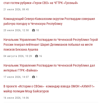
23 июля 2026, 12:50
10
стал гостем рубрики «Герои СВО» на ЧГТРК «Грозный»
Военнослужащий Управления Росгвардии по Чеченской Республике
21 июля 2026, 09:45
стал гостем рубрики «Герои СВО» на ЧГТРК «Грозный»
Командующий Северо-Кавказским округом Росгвардии совершил
21 июля 2026, 09:45
рабочую поездку в Чеченскую Республику
В ДНР росгвардейцы уничтожили около 80 вражеских
23 июля 2026, 12:50
10
беспилотников самолётного типа
Начальник Управления Росгвардии по Чеченской Республике Герой
19 июля 2026, 13:50
России генерал-лейтенант Шарип Делимханов побывал на месте
поисков Бекхана Аушева
В Грозном Росгвардия обеспечила безопасность конно-спортивных
соревнований
04 августа 2026, 10:29
16
18 июля 2026, 13:46
Начальник Управления Росгвардии по Чеченской Республике дал
интервью ГТРК «Вайнах»
17 июля 2026, 14:07
1
В проекте «Истории о СВОих» - командир взвода ОМОН «АХМАТ-1»
майор полиции Моцу Байсагуров
16 июля 2026, 14:06