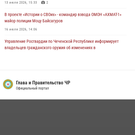
13 июля 2026, 15:33
2
В проекте «Истории о СВОих» - командир взвода ОМОН «АХМАТ-1»
майор полиции Моцу Байсагуров
16 июля 2026, 14:06
Управление Росгвардии по Чеченской Республике информирует
владельцев гражданского оружия об изменениях в
законодательстве
15 июля 2026, 12:36
Представитель Росгвардии принял участие в заседании комиссии
Совета безопасности Чеченской Республики
Глава и Правительство ЧР
Официальный портал
08 июля 2026, 13:32
3
В ОМОН «АХМАТ-1» прошел День открытых дверей для
воспитанников детского лагеря «Майралла»
10 июля 2026, 18:25
9
Начальник Управления Росгвардии по Чеченской Республике Герой
России генерал-лейтенант Шарип Делимханов побывал на месте