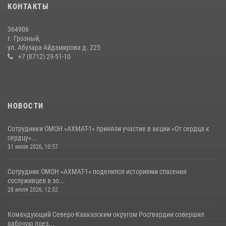
КОНТАКТЫ
поисков Бекхана Аушева
04 августа 2026, 10:29
16
364906
г. Грозный,
Сотрудник ОМОН «АХМАТ-1» поделился историями спасения
ул. Абузара Айдамирова д. 225
сослуживцев в зоне СВО
+7 (8712) 29-51-10
28 июля 2026, 12:32
НОВОСТИ
Сотрудники ОМОН «АХМАТ-1» приняли участие в акции «От сердца к
сердцу»...
31 июля 2026, 10:57
Сотрудник ОМОН «АХМАТ-1» поделился историями спасения
сослуживцев в зо...
28 июля 2026, 12:32
Командующий Северо-Кавказским округом Росгвардии совершил
рабочую поез...