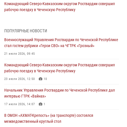
Командующий Северо-Кавказским округом Росгвардии совершил
рабочую поездку в Чеченскую Республику
23 июля 2026, 12:50
10
Военнослужащий Управления Росгвардии по Чеченской Республике
ПОПУЛЯРНЫЕ НОВОСТИ
стал гостем рубрики «Герои СВО» на ЧГТРК «Грозный»
Военнослужащий Управления Росгвардии по Чеченской Республике
21 июля 2026, 09:45
стал гостем рубрики «Герои СВО» на ЧГТРК «Грозный»
В ДНР росгвардейцы уничтожили около 80 вражеских
21 июля 2026, 09:45
беспилотников самолётного типа
Командующий Северо-Кавказским округом Росгвардии совершил
19 июля 2026, 13:50
рабочую поездку в Чеченскую Республику
В Грозном Росгвардия обеспечила безопасность конно-спортивных
23 июля 2026, 12:50
10
соревнований
Начальник Управления Росгвардии по Чеченской Республике дал
18 июля 2026, 13:46
интервью ГТРК «Вайнах»
Начальник Управления Росгвардии по Чеченской Республике дал
17 июля 2026, 14:07
1
интервью ГТРК «Вайнах»
В ОМОН «АХМАТ-Крепость» (на транспорте) состоялся
17 июля 2026, 14:07
1
межведомственный круглый стол