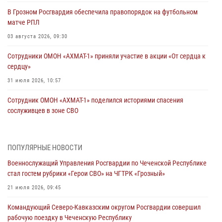
В Грозном Росгвардия обеспечила правопорядок на футбольном
матче РПЛ
03 августа 2026, 09:30
Сотрудники ОМОН «АХМАТ-1» приняли участие в акции «От сердца к
сердцу»
31 июля 2026, 10:57
Сотрудник ОМОН «АХМАТ-1» поделился историями спасения
сослуживцев в зоне СВО
28 июля 2026, 12:32
Командующий Северо-Кавказским округом Росгвардии совершил
ПОПУЛЯРНЫЕ НОВОСТИ
рабочую поездку в Чеченскую Республику
Военнослужащий Управления Росгвардии по Чеченской Республике
23 июля 2026, 12:50
10
стал гостем рубрики «Герои СВО» на ЧГТРК «Грозный»
Военнослужащий Управления Росгвардии по Чеченской Республике
21 июля 2026, 09:45
стал гостем рубрики «Герои СВО» на ЧГТРК «Грозный»
Командующий Северо-Кавказским округом Росгвардии совершил
21 июля 2026, 09:45
рабочую поездку в Чеченскую Республику