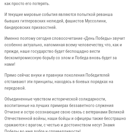
как просто его потерять.
И текущие мировые события являются попыткой реванша
бывших гитлеровских нелюдей, фашистов Муссолини,
бандеровских прихвостней.
Именно поэтому сегодня словосочетание «День Победы» звучит
особенно актуально, напоминая всему человечеству, что, как и
прежде, наше государство будет беспощадно вести
бескомпромиссную борьбу со злом и Победа вновь будет за
нами!
Прямо сейчас внуки и правнуки поколения Победителей
отстаивают эти принципы, находясь в боевых порядках на
передовой.
Объединенные чувством исторической солидарности,
воспитанные на лучших примерах беззаветного служения
Отчизне и остро осознающие свою связь с ветеранами Великой
Отечественной войны, наши бойцы и офицеры также бесстрашно
сражаются с врагом, с честью и достоинством несут Знамя
Победы во имя добра и справедливости!