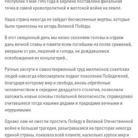
Республик 9 мая 1945 года в Берлине поставлена финальная
точка в самой кровопролитной и жестокой войне на земле.
Наша страна никогда не забудет бесчисленные жертвы, которые
были принесены на алтарь Великой Победы.
В этот священный день мы низко склоняем головы и отдаем
дань вечной славы и памяти всем погибшим на полях сражений,
умершим от ран, лишений и голода, не дождавшимся
освобождения из концлагерей…
Ратные заслуги и самоотверженный труд миллионов советских
людей навсегда обессмертили подвиг поколения Победителей,
благодаря которому мир и свобода, вновь обретённые
человечеством в середине двадцатого столетия, позволили
заложить новые основы глобальной безопасности, справедливо
считавшиеся тогда нашими дедами и прадедами вечными и
нерушимыми.
Однако нам не смогли простить Победу в Великой Отечественной
войне и большая трагедия, разыгравшаяся на просторах некогда
единой страны, показала всей планете, насколько хрупок мир и