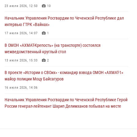
В ДНР росгвардейцы уничтожили около 80 вражеских
23 июля 2026, 12:50
10
беспилотников самолётного типа
Начальник Управления Росгвардии по Чеченской Республике дал
19 июля 2026, 13:50
интервью ГТРК «Вайнах»
В Грозном Росгвардия обеспечила безопасность конно-спортивных
17 июля 2026, 14:07
1
соревнований
В ОМОН «АХМАТ-Крепость» (на транспорте) состоялся
18 июля 2026, 13:46
межведомственный круглый стол
13 июля 2026, 15:33
2
В проекте «Истории о СВОих» - командир взвода ОМОН «АХМАТ-1»
майор полиции Моцу Байсагуров
16 июля 2026, 14:06
Начальник Управления Росгвардии по Чеченской Республике Герой
России генерал-лейтенант Шарип Делимханов побывал на месте
поисков Бекхана Аушева
04 августа 2026, 10:29
16
Управление Росгвардии по Чеченской Республике информирует