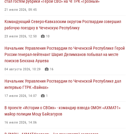
стал гостем рубрики «Герои СВО» на ЧГТРК «Грозный»
Военнослужащий Управления Росгвардии по Чеченской Республике
21 июля 2026, 09:45
стал гостем рубрики «Герои СВО» на ЧГТРК «Грозный»
Командующий Северо-Кавказским округом Росгвардии совершил
21 июля 2026, 09:45
рабочую поездку в Чеченскую Республику
В ДНР росгвардейцы уничтожили около 80 вражеских
23 июля 2026, 12:50
10
беспилотников самолётного типа
Начальник Управления Росгвардии по Чеченской Республике Герой
19 июля 2026, 13:50
России генерал-лейтенант Шарип Делимханов побывал на месте
поисков Бекхана Аушева
В Грозном Росгвардия обеспечила безопасность конно-спортивных
соревнований
04 августа 2026, 10:29
16
18 июля 2026, 13:46
Начальник Управления Росгвардии по Чеченской Республике дал
интервью ГТРК «Вайнах»
17 июля 2026, 14:07
1
В проекте «Истории о СВОих» - командир взвода ОМОН «АХМАТ-1»
майор полиции Моцу Байсагуров
16 июля 2026, 14:06