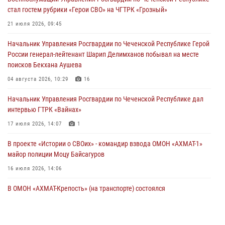
21 июля 2026, 09:45
стал гостем рубрики «Герои СВО» на ЧГТРК «Грозный»
В ДНР росгвардейцы уничтожили около 80 вражеских
21 июля 2026, 09:45
беспилотников самолётного типа
Начальник Управления Росгвардии по Чеченской Республике Герой
19 июля 2026, 13:50
России генерал-лейтенант Шарип Делимханов побывал на месте
поисков Бекхана Аушева
В Грозном Росгвардия обеспечила безопасность конно-спортивных
соревнований
04 августа 2026, 10:29
16
18 июля 2026, 13:46
Начальник Управления Росгвардии по Чеченской Республике дал
интервью ГТРК «Вайнах»
17 июля 2026, 14:07
1
В проекте «Истории о СВОих» - командир взвода ОМОН «АХМАТ-1»
майор полиции Моцу Байсагуров
16 июля 2026, 14:06
В ОМОН «АХМАТ-Крепость» (на транспорте) состоялся
межведомственный круглый стол
13 июля 2026, 15:33
2