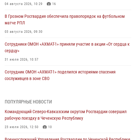
04 августа 2026, 10:29
16
В Грозном Росгвардия обеспечила правопорядок на футбольном
матче РПЛ
03 августа 2026, 09:30
Сотрудники ОМОН «АХМАТ-1» приняли участие в акции «От сердца к
сердцу»
31 июля 2026, 10:57
Сотрудник ОМОН «АХМАТ-1» поделился историями спасения
сослуживцев в зоне СВО
28 июля 2026, 12:32
Командующий Северо-Кавказским округом Росгвардии совершил
ПОПУЛЯРНЫЕ НОВОСТИ
рабочую поездку в Чеченскую Республику
Командующий Северо-Кавказским округом Росгвардии совершил
23 июля 2026, 12:50
10
рабочую поездку в Чеченскую Республику
Военнослужащий Управления Росгвардии по Чеченской Республике
23 июля 2026, 12:50
10
стал гостем рубрики «Герои СВО» на ЧГТРК «Грозный»
Военнослужащий Управления Росгвардии по Чеченской Республике