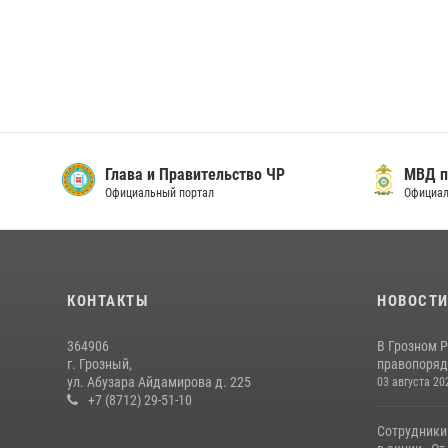
Глава и Правительство ЧР
МВД п
Официальный портал
Официал
КОНТАКТЫ
НОВОСТ
364906
В Грозном 
г. Грозный,
правопоряд
ул. Абузара Айдамирова д. 225
03 августа 20
+7 (8712) 29-51-10
Сотрудники