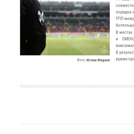
совместн
порядка 
РПЛ между
болельщ
В местах
и ОМОН,
максимал
В резуль
время пр
Фото:
Ислам Мадаев