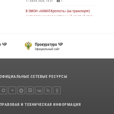
17 июля 2026, 14:07
1
В ОМОН «АХМАТ-Крепость» (на транспорте)
состоялся межведомственный круглый стол
13 июля 2026, 15:33
2
В проекте «Истории о СВОих» - командир
взвода ОМОН «АХМАТ-1» майор полиции Моцу
е ЧР
Прокуратура ЧР
Байсагуров
Официальный сайт
16 июля 2026, 14:06
Управление Росгвардии по Чеченской
Республике информирует владельцев
гражданского оружия об изменениях в
ОФИЦИАЛЬНЫЕ СЕТЕВЫЕ РЕСУРСЫ
законодательстве
15 июля 2026, 12:36
В ОМОН «АХМАТ-1» прошел День открытых
дверей для воспитанников детского лагеря
ПРАВОВАЯ И ТЕХНИЧЕСКАЯ ИНФОРМАЦИЯ
«Майралла»
10 июля 2026, 18:25
9