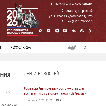
ВЕРСИЯ ДЛЯ СЛАБОВИДЯЩИХ
364014, г. Грозный
ул. Абузара Айдамирова д. 225
И
+7 (8712) 29-51-10
Ы
ПРЕСС-СЛУЖБА
ЛЕНТА НОВОСТЕЙ
ЕНИЯ
Росгвардейцы провели урок мужества для
воспитанников детского лагеря «Майралла»
07 августа 2026, 11:25
4
еспублике