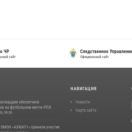
о ЧР
Следственное Управлени
ьный сайт
Официальный сайт
И
НАВИГАЦИЯ
Росгвардия обеспечила
Новости
ок на футбольном матче РПЛ
Карта сайта
26, 09:30
 ОМОН «АХМАТ-1» приняли участие