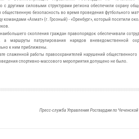
о с другими силовыми структурами региона обеспечили охрану общ
и общественную безопасность во время проведения футбольного матч
 командами «Ахмат» (г. Грозный) - «Оренбург», который посетили око
иков.
 наибольшего скопления граждан правопорядок обеспечивали сотру
 а маршруты патрулирования нарядов вневедомственной ох
ьно к ним приближены.
тате слаженной работы правоохранителей нарушений общественного 
оведения спортивно-массового мероприятия допущено не было.
Пресс-служба Управления Росгвардии по Чеченской