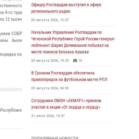
Офицер Росгвардии выступил в эфире
ественного
регионального радио
а 4-го тура
ло 12 тысяч
05 августа 2026, 12:57
Начальник Управления Росгвардии по
дники СОБР
Чеченской Республике Герой России генерал-
раны были
лейтенант Шарип Делимханов побывал на
месте поисков Бекхана Аушева
порядка по
04 августа 2026, 10:29
16
В Грозном Росгвардия обеспечила
правопорядок на футбольном матче РПЛ
03 августа 2026, 09:30
Сотрудники ОМОН «АХМАТ-1» приняли
участие в акции «От сердца к сердцу»
 Республике
31 июля 2026, 10:57
Сотрудник ОМОН «АХМАТ-1» поделился
историями спасения сослуживцев в зоне СВО
ПОПУЛЯРНЫЕ НОВОСТИ