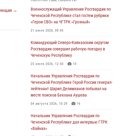
28 июля 2026, 12:32
Военнослужащий Управления Росгвардии по
ующая →
Чеченской Республике стал гостем рубрики
Командующий Северо-Кавказским округом
«Герои СВО» на ЧГТРК «Грозный»
Росгвардии совершил рабочую поездку в
Чеченскую Республику
21 июля 2026, 09:45
23 июля 2026, 12:50
10
Командующий Северо-Кавказским округом
Росгвардии совершил рабочую поездку в
Военнослужащий Управления Росгвардии по
Чеченскую Республику
Чеченской Республике стал гостем рубрики
«Герои СВО» на ЧГТРК «Грозный»
23 июля 2026, 12:50
10
21 июля 2026, 09:45
Начальник Управления Росгвардии по
Чеченской Республике Герой России генерал-
В ДНР росгвардейцы уничтожили около 80
лейтенант Шарип Делимханов побывал на
вражеских беспилотников самолётного типа
месте поисков Бекхана Аушева
19 июля 2026, 13:50
04 августа 2026, 10:29
16
В Грозном Росгвардия обеспечила
Начальник Управления Росгвардии по
безопасность конно-спортивных
Чеченской Республике дал интервью ГТРК
соревнований
«Вайнах»
18 июля 2026, 13:46